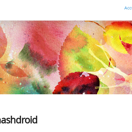
Acc
hashdroid