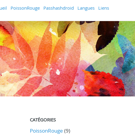
ueil
PoissonRouge
Passhashdroid
Langues
Liens
CATÉGORIES
PoissonRouge
(9)