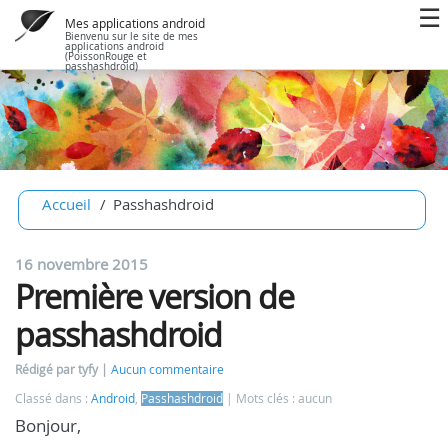
Mes applications android
Bienvenu sur le site de mes
applications android
(PoissonRouge et
passhashdroid)
Accueil
Passhashdroid
16 novembre 2015
Première version de
passhashdroid
Rédigé par tyfy
Aucun commentaire
Classé dans :
Android
,
Passhashdroid
Mots clés : aucun
Bonjour,